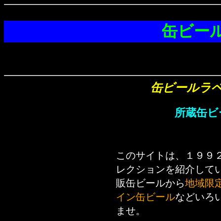
缶ビー
缶ビールラ
所蔵缶ビ
このサイトは、１９９
レクションを紹介して
販缶ビールから
地域限
イン缶ビール
などいろ
ませ。