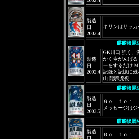
2002.4
製造
キリンはサッカ
日
2002.4
麒麟淡麗
GK川口 強く、
かく今がんばる 
製造
ーをするだけ M
日
2002.4
記録と記憶に残る
山 龍驤虎視
麒麟淡麗
製造
Ｇｏ ｆｏｒ 
日
メッセージはジ
2003.5
麒麟淡麗
製造
Ｇｏ ｆｏｒ 
日