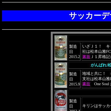
サッカーデ
いざＪ１！ キ
製造
社は松本山雅F
日
2015.2
裏面
Ｊ１昇格記念 
がんばれ!
地域と共に！ 
製造
支社は松本山雅
日
裏面
One So
2015.9
製造
キリンはサッカ
日